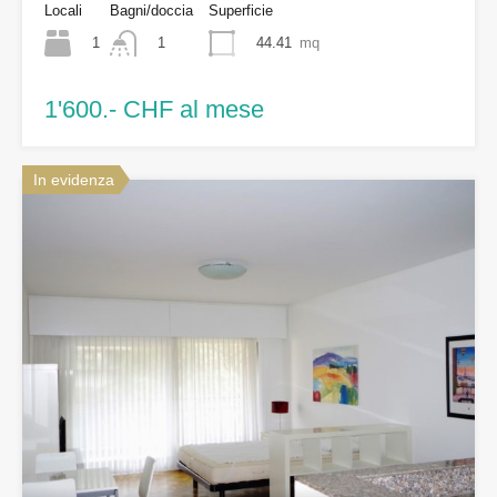
Locali
Bagni/doccia
Superficie
1
44.41
mq
1
1'600.- CHF al mese
In evidenza