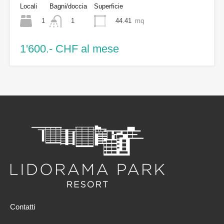
Locali
Bagni/doccia
Superficie
1
44.41
mq
1
1'600.- CHF al mese
Contatti