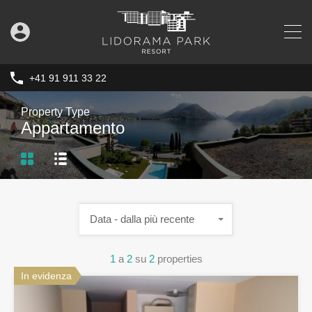
+41 91 911 33 22
Property Type
Appartamento
Data - dalla più recente
1
a
2
su
2
properties
In evidenza