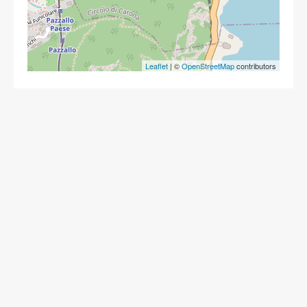
Leaflet
| ©
OpenStreetMap
contributors