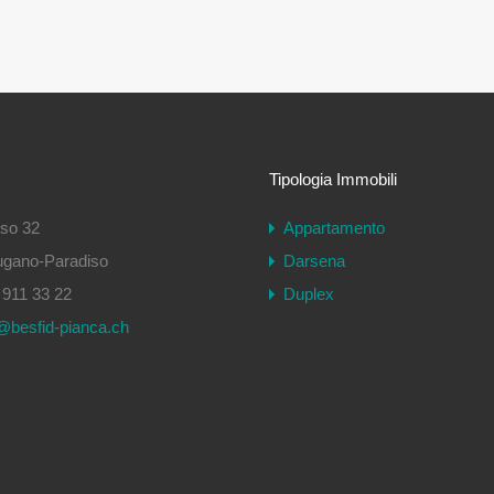
Tipologia Immobili
iso 32
Appartamento
gano-Paradiso
Darsena
911 33 22
Duplex
@besfid-pianca.ch