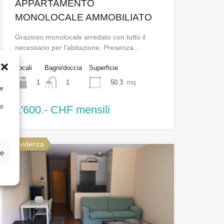
APPARTAMENTO
MONOLOCALE AMMOBILIATO
Grazioso monolocale arredato con tutto il
necessario per l’abitazione. Presenza…
Locali
Bagni/doccia
Superficie
1
50.3
mq
1
re
to
1'600.- CHF mensili
In evidenza
ze