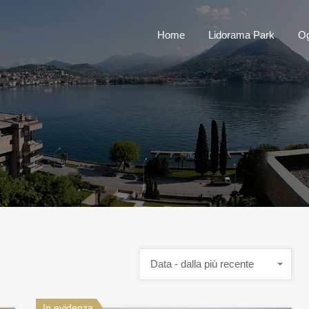
Home
Lidorama 
Home
Lidorama Park
Og
Data - dalla più recente
In evidenza