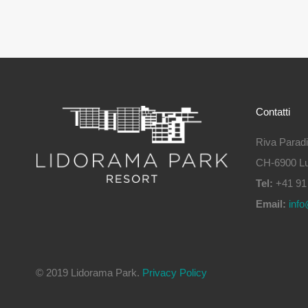
Contatti
Riva Parad
CH-6900 Lu
Tel:
+41 91 
Email:
info
© 2019 Lidorama Park.
Privacy Policy