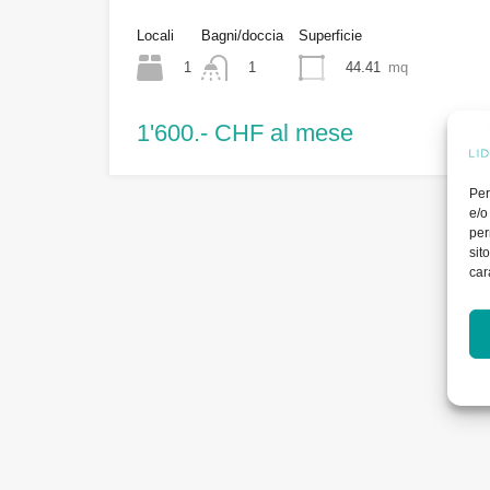
Locali
Bagni/doccia
Superficie
1
44.41
mq
1
1'600.- CHF al mese
Per
e/o
per
sit
car