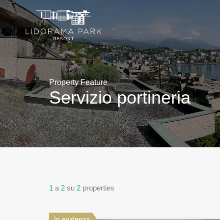
Property Feature
Servizio portineria
1
a
2
su
2
properties
In evidenza