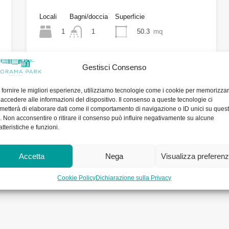
Locali
Bagni/doccia
Superficie
1
50.3
mq
1
1'600.- CHF mensili
Gestisci Consenso
 fornire le migliori esperienze, utilizziamo tecnologie come i cookie per memorizza
 accedere alle informazioni del dispositivo. Il consenso a queste tecnologie ci
metterà di elaborare dati come il comportamento di navigazione o ID unici su ques
o. Non acconsentire o ritirare il consenso può influire negativamente su alcune
atteristiche e funzioni.
Accetta
Nega
Visualizza preferen
Cookie Policy
Dichiarazione sulla Privacy