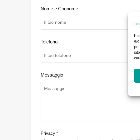
Nome e Cognome
Per
e/o
Telefono
per
sit
car
Messaggio
Privacy
*