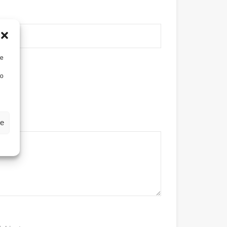
re
to
ze