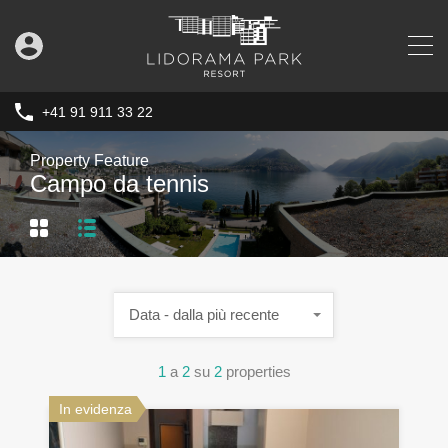
+41 91 911 33 22
Property Feature
Campo da tennis
Data - dalla più recente
1
a
2
su
2
properties
In evidenza