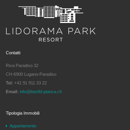
Contatti
Riva Paradiso 32
CH-6900 Lugano-Paradiso
Tel:
+41 91 911 33 22
Email:
info@besfid-pianca.ch
Tipologia Immobili
Appartamento